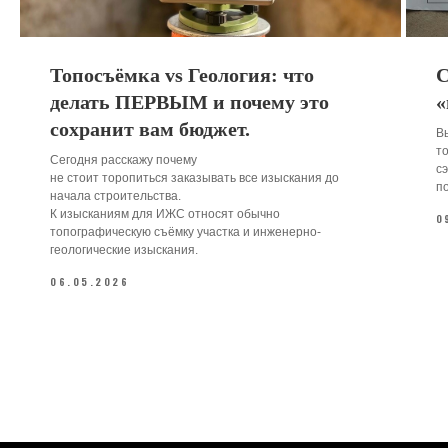
Топосъёмка vs Геология: что
С
делать ПЕРВЫМ и почему это
«
сохранит вам бюджет.
В
т
Сегодня расскажу почему
сэ
не стоит торопиться заказывать все изыскания до
п
начала строительства.
К изысканиям для ИЖС относят обычно
0
топографическую съёмку участка и инженерно-
геологические изыскания.
06.05.2026