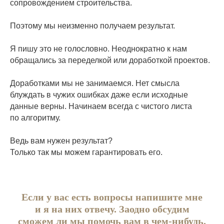
сопровождением строительства.
Поэтому мы неизменно получаем результат.
Я пишу это не голословно. Неоднократно к нам
обращались за переделкой или доработкой проектов.
Доработками мы не занимаемся. Нет смысла
блуждать в чужих ошибках даже если исходные
данные верны. Начинаем всегда с чистого листа
по алгоритму.
Ведь вам нужен результат?
Только так мы можем гарантировать его.
+7 931 009 8059
+7 931 009 8059
ПН-ПТ ㅤ10:00 - 20:00
Если у вас есть вопросы напишите мне
СБ ㅤ10:00 - 17:00
УСЛУГИ
УСЛУГИ
и я на них отвечу. Заодно обсудим
ПОРТФОЛИО
ПОРТФОЛИО
сможем ли мы помочь вам в чем-нибудь.