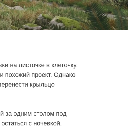
очке в клеточку.
проект. Однако
 крыльцо
м столом под
 ночевкой,
.