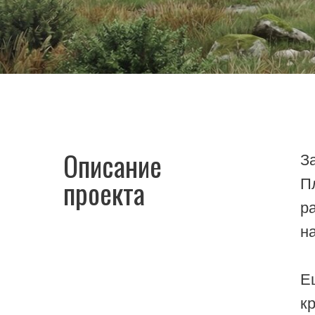
Описание
Заказч
проекта
Планир
распол
на бок
Еще од
крышей
мы пре