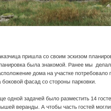
ица пришла со своим эскизом планировки на лист
овка была знакомой. Ранее мы делали похожий 
ожение дома на участке потребовало перенести
овой фасад со стороны парковки.
ной задачей было разместить 14 гостей за одни
 веранды. А чтобы часть гостей могли остаться с
дложили сделать антресоль над частью гостиной