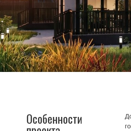
Особенности
Дом дв
проекта
гостин
гостина
На ант
отделя
Главны
дополн
Проект
для 2-
(индив