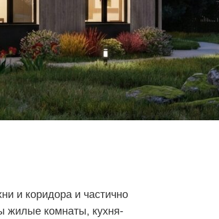
ора и частично
мнаты, кухня-
ованный кабинет,
ъезда на участок,
ни-гостиной.
но стоящего навеса
ым блоком и ИТП