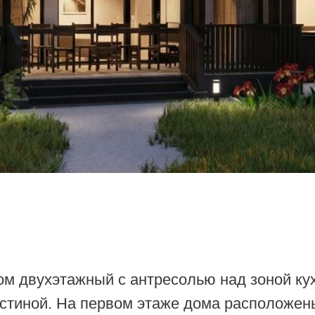
ухэтажный с антресолью над зоной кухни и корид
ой. На первом этаже дома расположены жилые ко
я, постирочная, 2 сан.узла.
ресоли предусмотрены спальные места и изолир
емый стеклянной перегородкой с библиотекой.
й вход организован через прихожую со стороны в
ительный выход предусмотрен на веранду из кух
ным решением предусмотрено устройство отдель
х автомобилей под общей крышей с хозяйственн
идуальным тепловым пунктом).