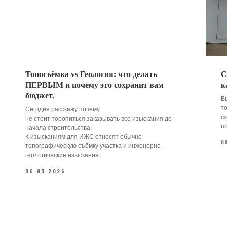
Топосъёмка vs Геология: что делать
С
ПЕРВЫМ и почему это сохранит вам
к
бюджет.
В
т
Сегодня расскажу почему
сэ
не стоит торопиться заказывать все изыскания до
п
начала строительства.
К изысканиям для ИЖС относят обычно
0
топографическую съёмку участка и инженерно-
геологические изыскания.
06.05.2026