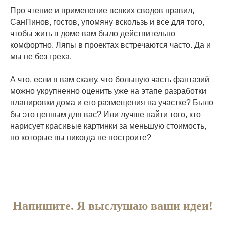
КОНТАКТЫ
КОНТАКТЫ
Про чтение и применение всяких сводов правил,
СанПинов, гостов, упомяну вскользь и все для того,
чтобы жить в доме вам было действительно
ИП Машковская Татьяна Николаевна
комфортно. Ляпы в проектах встречаются часто. Да и
Все права защищены 2018-2026 ©
мы не без греха.
Политика конфиденциальности
Разработка сайта
Согласие на обработку персональных
данных пользователя
Иконки:
tilda.cc
А что, если я вам скажу, что большую часть фантазий
можно укрупненно оценить уже на этапе разработки
планировки дома и его размещения на участке? Было
бы это ценным для вас? Или лучше найти того, кто
нарисует красивые картинки за меньшую стоимость,
но которые вы никогда не построите?
Напишите. Я выслушаю ваши идеи!